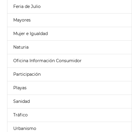
Feria de Julio
Mayores
Mujer e Igualdad
Naturia
Oficina Información Consumidor
Participación
Playas
Sanidad
Tráfico
Urbanismo