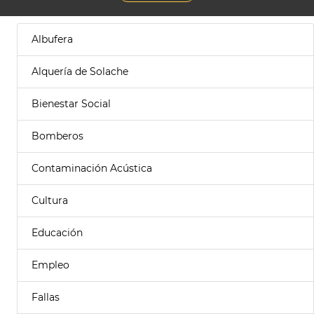
Albufera
Alquería de Solache
Bienestar Social
Bomberos
Contaminación Acústica
Cultura
Educación
Empleo
Fallas