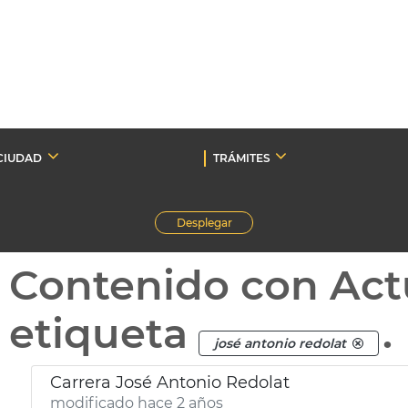
CIUDAD
TRÁMITES
Desplegar
Contenido con Act
etiqueta
.
josé antonio redolat
Carrera José Antonio Redolat
modificado hace 2 años