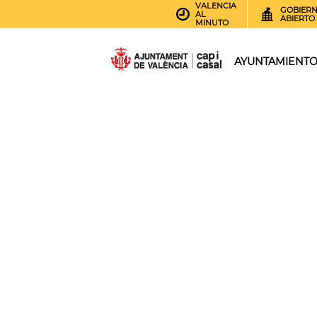
VALENCIA
GOBIER
AL
ABIERTO
MINUTO
AYUNTAMIENT