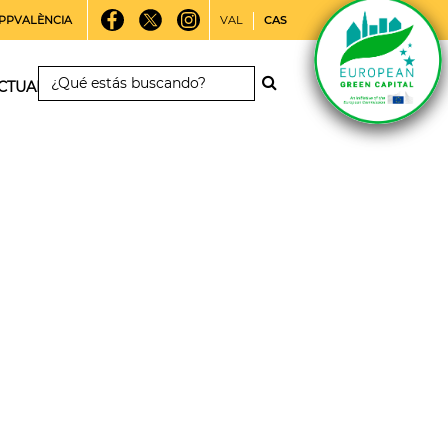
PPVALÈNCIA
VAL
CAS
CTUALIDAD