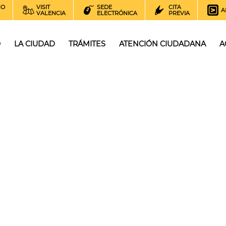
NO
VISIT
SEDE
CITA
A
VALENCIA
ELECTRÓNICA
PREVIA
O
LA CIUDAD
TRÁMITES
ATENCIÓN CIUDADANA
A