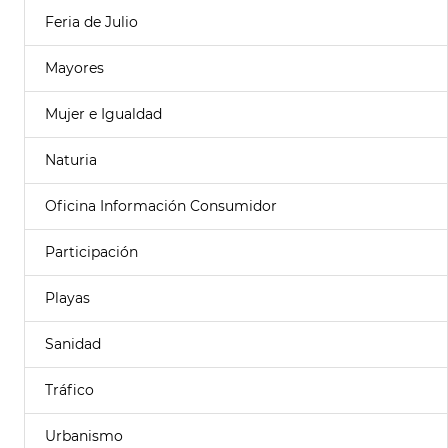
Feria de Julio
Mayores
Mujer e Igualdad
Naturia
Oficina Información Consumidor
Participación
Playas
Sanidad
Tráfico
Urbanismo