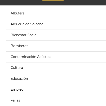
Albufera
Alquería de Solache
Bienestar Social
Bomberos
Contaminación Acústica
Cultura
Educación
Empleo
Fallas