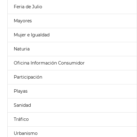
Feria de Julio
Mayores
Mujer e Igualdad
Naturia
Oficina Información Consumidor
Participación
Playas
Sanidad
Tráfico
Urbanismo