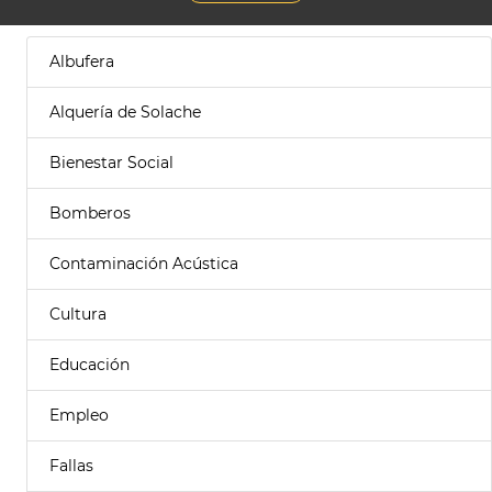
Albufera
Alquería de Solache
Bienestar Social
Bomberos
Contaminación Acústica
Cultura
Educación
Empleo
Fallas