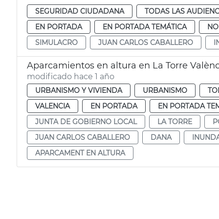
SEGURIDAD CIUDADANA
TODAS LAS AUDIENC
EN PORTADA
EN PORTADA TEMÁTICA
NO
SIMULACRO
JUAN CARLOS CABALLERO
I
Aparcamientos en altura en La Torre Valènc
modificado hace 1 año
URBANISMO Y VIVIENDA
URBANISMO
TO
VALENCIA
EN PORTADA
EN PORTADA TE
JUNTA DE GOBIERNO LOCAL
LA TORRE
P
JUAN CARLOS CABALLERO
DANA
INUND
APARCAMENT EN ALTURA