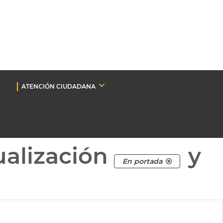
ATENCIÓN CIUDADANA
ualización
y
En portada