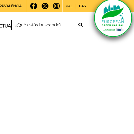
PPVALÈNCIA
VAL
CAS
CTUALIDAD