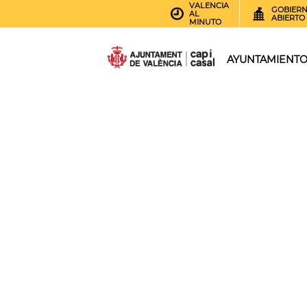
VALENCIA
GOBIER
AL
ABIERTO
MINUTO
AYUNTAMIENT