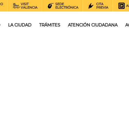
NO
VISIT
SEDE
CITA
A
VALENCIA
ELECTRÓNICA
PREVIA
O
LA CIUDAD
TRÁMITES
ATENCIÓN CIUDADANA
A