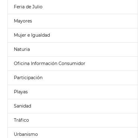
Feria de Julio
Mayores
Mujer e Igualdad
Naturia
Oficina Información Consumidor
Participación
Playas
Sanidad
Tráfico
Urbanismo