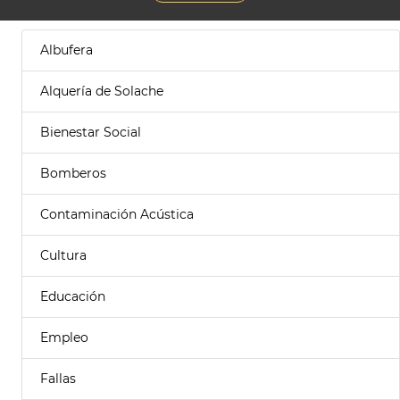
Albufera
Alquería de Solache
Bienestar Social
Bomberos
Contaminación Acústica
Cultura
Educación
Empleo
Fallas