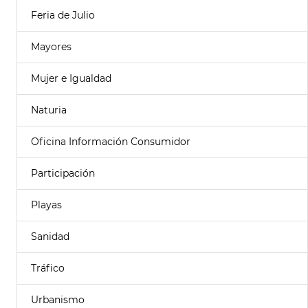
Feria de Julio
Mayores
Mujer e Igualdad
Naturia
Oficina Información Consumidor
Participación
Playas
Sanidad
Tráfico
Urbanismo