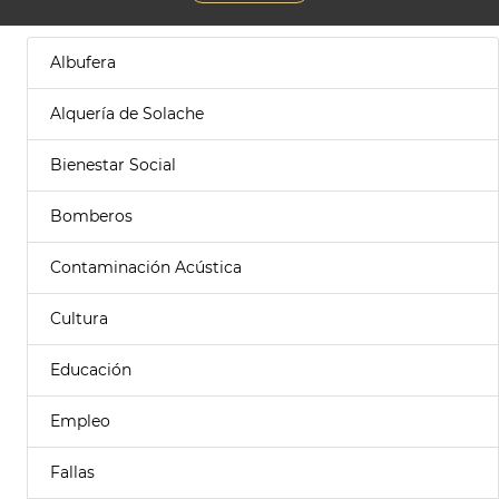
Albufera
Alquería de Solache
Bienestar Social
Bomberos
Contaminación Acústica
Cultura
Educación
Empleo
Fallas