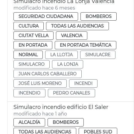
Simulacro incendio La Lonja València
modificado hace 6 meses
SEGURIDAD CIUDADANA
BOMBEROS
CULTURA
TODAS LAS AUDIENCIAS
CIUTAT VELLA
VALENCIA
EN PORTADA
EN PORTADA TEMÁTICA
NORMAL
LA LLOTJA
SIMULACRE
SIMULACRO
LA LONJA
JUAN CARLOS CABALLERO
JOSÉ LUIS MORENO
INCENDI
INCENDIO
PEDRO CANALES
Simulacro incendio edificio El Saler
modificado hace 1 año
ALCALDÍA
BOMBEROS
TODAS LAS AUDIENCIAS
POBLES SUD