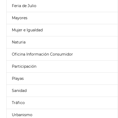
Feria de Julio
Mayores
Mujer e Igualdad
Naturia
Oficina Información Consumidor
Participación
Playas
Sanidad
Tráfico
Urbanismo