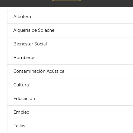
Albufera
Alquería de Solache
Bienestar Social
Bomberos
Contaminación Acústica
Cultura
Educación
Empleo
Fallas