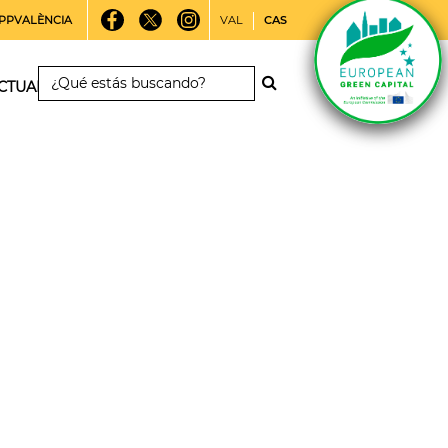
PPVALÈNCIA
VAL
CAS
CTUALIDAD