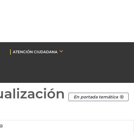
ATENCIÓN CIUDADANA
ualización
En portada temática
ia