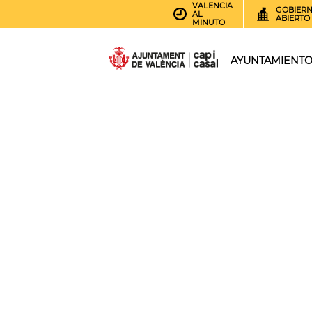
VALENCIA
GOBIER
AL
ABIERTO
MINUTO
AYUNTAMIENT