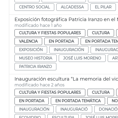
CENTRO SOCIAL
ALCADESSA
EL PILAR
Exposición fotográfica Patricia Iranzo en el
modificado hace 1 año
CULTURA Y FIESTAS POPULARES
CULTURA
VALENCIA
EN PORTADA
EN PORTADA TE
EXPOSICIÓN
INAUGURACIÓN
INAUGURAC
MUSEO HISTORIA
JOSÉ LUIS MORENO
AR
PATRICIA IRANZO
Inauguración escultura “La memoria del vid
modificado hace 2 años
CULTURA Y FIESTAS POPULARES
CULTURA
EN PORTADA
EN PORTADA TEMÁTICA
NO
INAUGURACIÓN
INAUGURACIÓ
DONACIÓ
ECOVIDRIO
ESCULTURA
JOSÉ LUIS MOR