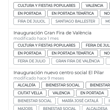
CULTURA Y FIESTAS POPULARES
VALENCIA
EN PORTADA
EN PORTADA TEMÁTICA
NO
FIRA DE JULIOL
SANTIAGO BALLESTER
MÓ
Inauguración Gran Fira de València
modificado hace 1 mes
CULTURA Y FIESTAS POPULARES
FERIA DE JUL
EN PORTADA
EN PORTADA TEMÁTICA
NO
FERIA DE JULIO
GRAN FIRA DE VALÈNCIA
Inauguración nuevo centro social El Pilar
modificado hace 9 meses
ALCALDÍA
BIENESTAR SOCIAL
BIENESTAR
CIUTAT VELLA
VALENCIA
EN PORTADA
BIENESTAR SOCIAL
MARÍA JOSÉ CATALÁ
MAJORS
BENESTAR SOCIAL
ALCALDESA