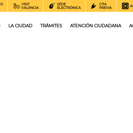
NO
VISIT
SEDE
CITA
A
VALENCIA
ELECTRÓNICA
PREVIA
O
LA CIUDAD
TRÁMITES
ATENCIÓN CIUDADANA
A