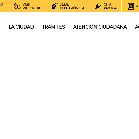
NO
VISIT
SEDE
CITA
A
VALENCIA
ELECTRÓNICA
PREVIA
O
LA CIUDAD
TRÁMITES
ATENCIÓN CIUDADANA
A