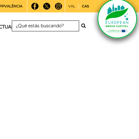
PPVALÈNCIA
VAL
CAS
CTUALIDAD