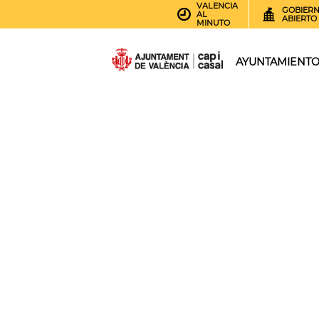
VALENCIA
GOBIER
AL
ABIERTO
MINUTO
AYUNTAMIENT