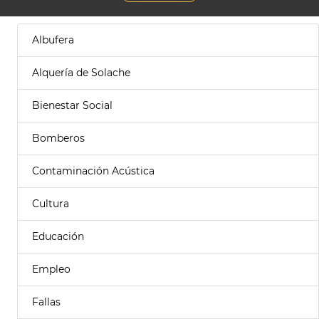
Albufera
Alquería de Solache
Bienestar Social
Bomberos
Contaminación Acústica
Cultura
Educación
Empleo
Fallas