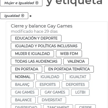
y etiqueta
Mujer e Igualdad
.
igualdad
Cierre y balance Gay Games
modificado hace 29 días
EDUCACIÓN Y DEPORTE
IGUALDAD Y POLÍTICAS INCLUSIVAS
MUJER E IGUALDAD
WEB FDM
TODAS LAS AUDIENCIAS
VALENCIA
EN PORTADA
EN PORTADA TEMÁTICA
NORMAL
IGUALDAD
IGUALTAT
BALANÇ
ESPORTS
DEPORTES
GAI GAMES
GAY GAMES
LGTBI
BALANCE
DIVERSITAT
DIVERSIDAD
TANCAMENT
CIERRE