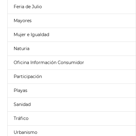
Feria de Julio
Mayores
Mujer e Igualdad
Naturia
Oficina Información Consumidor
Participación
Playas
Sanidad
Tráfico
Urbanismo