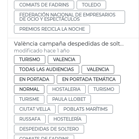
COMIATS DE FADRINS
TOLEDO
FEDERACIÓN NACIONAL DE EMPRESARIOS
DE OCIO Y ESPECTÁCULOS
PREMIOS RECICLA LA NOCHE
València campaña despedidas de soltero ocio respetuoso
modificado hace 1 año
TURISMO
VALENCIA
TODAS LAS AUDIENCIAS
VALENCIA
EN PORTADA
EN PORTADA TEMÁTICA
NORMAL
HOSTALERIA
TURISMO
TURISME
PAULA LLOBET
CIUTAT VELLA
POBLATS MARÍTIMS
RUSSAFA
HOSTELERÍA
DESPEDIDAS DE SOLTERO
COMIATS DE FADRINS