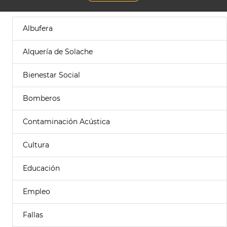
Albufera
Alquería de Solache
Bienestar Social
Bomberos
Contaminación Acústica
Cultura
Educación
Empleo
Fallas