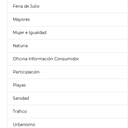
Feria de Julio
Mayores
Mujer e Igualdad
Naturia
Oficina Información Consumidor
Participación
Playas
Sanidad
Tráfico
Urbanismo