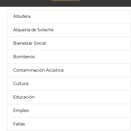
Albufera
Alquería de Solache
Bienestar Social
Bomberos
Contaminación Acústica
Cultura
Educación
Empleo
Fallas