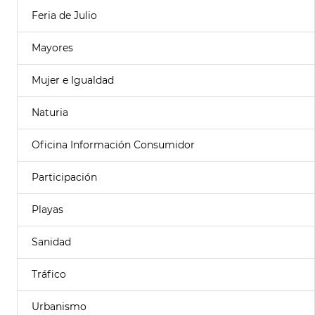
Feria de Julio
Mayores
Mujer e Igualdad
Naturia
Oficina Información Consumidor
Participación
Playas
Sanidad
Tráfico
Urbanismo