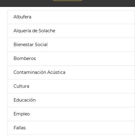
Albufera
Alquería de Solache
Bienestar Social
Bomberos
Contaminación Acústica
Cultura
Educación
Empleo
Fallas