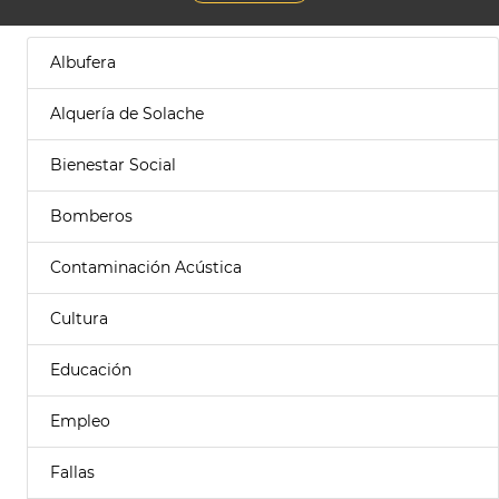
Albufera
Alquería de Solache
Bienestar Social
Bomberos
Contaminación Acústica
Cultura
Educación
Empleo
Fallas