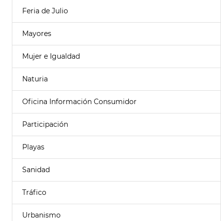
Feria de Julio
Mayores
Mujer e Igualdad
Naturia
Oficina Información Consumidor
Participación
Playas
Sanidad
Tráfico
Urbanismo