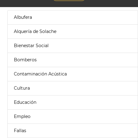
Albufera
Alquería de Solache
Bienestar Social
Bomberos
Contaminación Acústica
Cultura
Educación
Empleo
Fallas