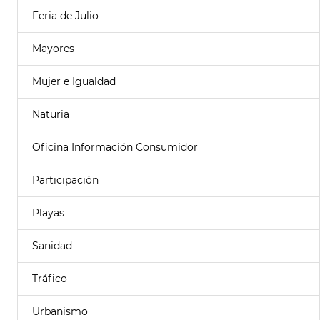
Feria de Julio
Mayores
Mujer e Igualdad
Naturia
Oficina Información Consumidor
Participación
Playas
Sanidad
Tráfico
Urbanismo