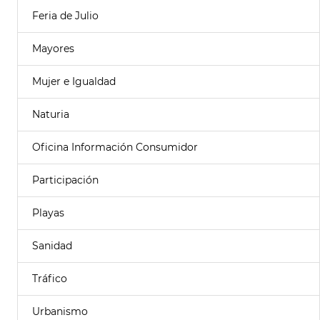
Feria de Julio
Mayores
Mujer e Igualdad
Naturia
Oficina Información Consumidor
Participación
Playas
Sanidad
Tráfico
Urbanismo