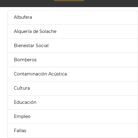
Albufera
Alquería de Solache
Bienestar Social
Bomberos
Contaminación Acústica
Cultura
Educación
Empleo
Fallas