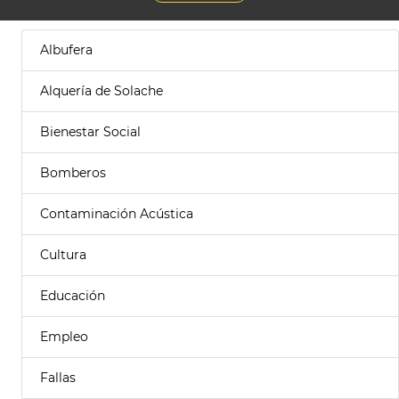
Albufera
Alquería de Solache
Bienestar Social
Bomberos
Contaminación Acústica
Cultura
Educación
Empleo
Fallas