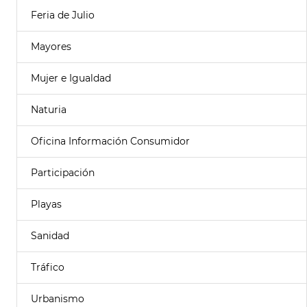
Feria de Julio
Mayores
Mujer e Igualdad
Naturia
Oficina Información Consumidor
Participación
Playas
Sanidad
Tráfico
Urbanismo