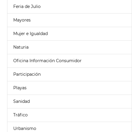
Feria de Julio
Mayores
Mujer e Igualdad
Naturia
Oficina Información Consumidor
Participación
Playas
Sanidad
Tráfico
Urbanismo