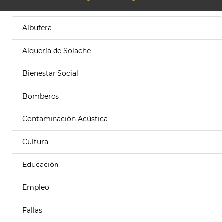
Albufera
Alquería de Solache
Bienestar Social
Bomberos
Contaminación Acústica
Cultura
Educación
Empleo
Fallas