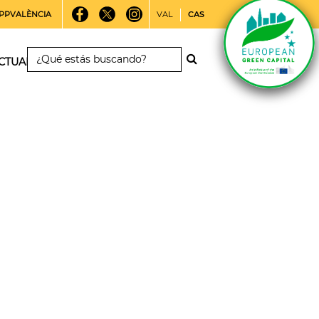
PPVALÈNCIA
VAL
CAS
CTUALIDAD