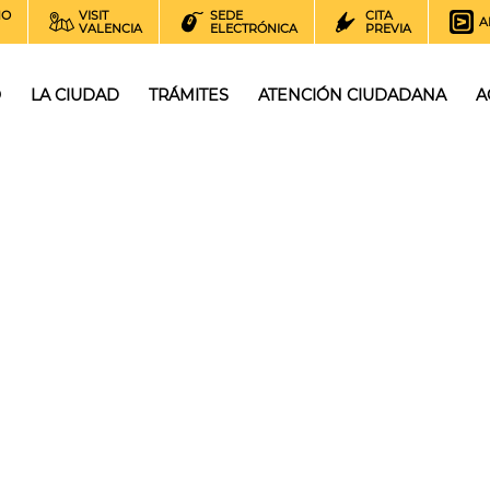
NO
VISIT
SEDE
CITA
A
VALENCIA
ELECTRÓNICA
PREVIA
O
LA CIUDAD
TRÁMITES
ATENCIÓN CIUDADANA
A