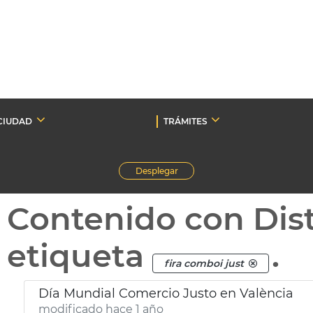
CIUDAD
TRÁMITES
Desplegar
Contenido con Dist
etiqueta
.
fira comboi just
Día Mundial Comercio Justo en València
modificado hace 1 año