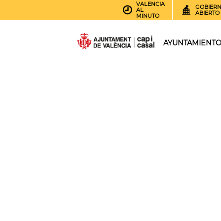
VALENCIA
GOBIER
AL
ABIERTO
MINUTO
AYUNTAMIENT