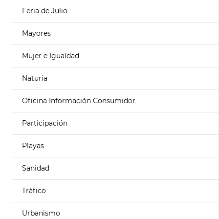
Feria de Julio
Mayores
Mujer e Igualdad
Naturia
Oficina Información Consumidor
Participación
Playas
Sanidad
Tráfico
Urbanismo