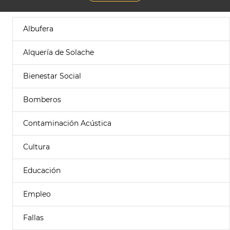
Albufera
Alquería de Solache
Bienestar Social
Bomberos
Contaminación Acústica
Cultura
Educación
Empleo
Fallas