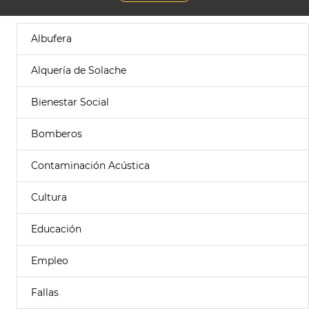
Albufera
Alquería de Solache
Bienestar Social
Bomberos
Contaminación Acústica
Cultura
Educación
Empleo
Fallas