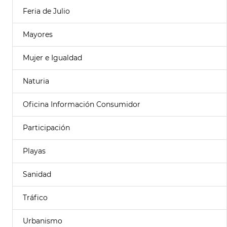
Feria de Julio
Mayores
Mujer e Igualdad
Naturia
Oficina Información Consumidor
Participación
Playas
Sanidad
Tráfico
Urbanismo