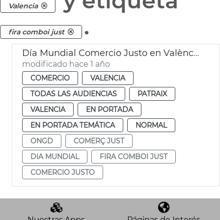
y etiqueta
Valencia
.
fira comboi just
Día Mundial Comercio Justo en València
modificado hace 1 año
COMERCIO
VALENCIA
TODAS LAS AUDIENCIAS
PATRAIX
VALENCIA
EN PORTADA
EN PORTADA TEMÁTICA
NORMAL
ONGD
COMERÇ JUST
DIA MUNDIAL
FIRA COMBOI JUST
COMERCIO JUSTO
Nuestras Apps
Páginas de Interés