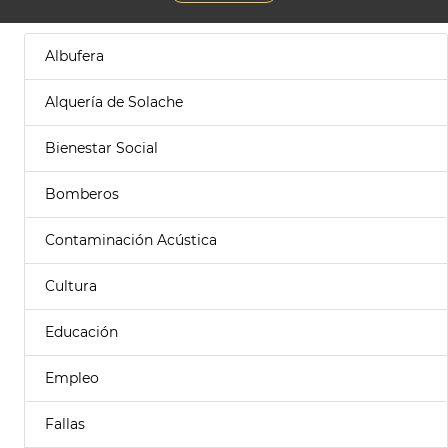
Albufera
Alquería de Solache
Bienestar Social
Bomberos
Contaminación Acústica
Cultura
Educación
Empleo
Fallas