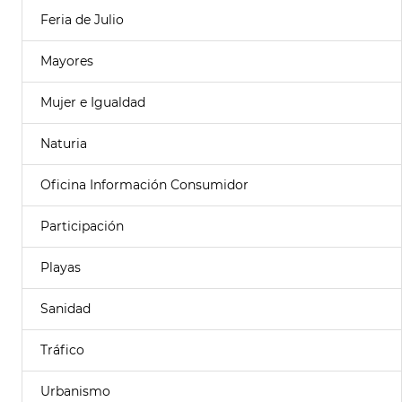
Feria de Julio
Mayores
Mujer e Igualdad
Naturia
Oficina Información Consumidor
Participación
Playas
Sanidad
Tráfico
Urbanismo