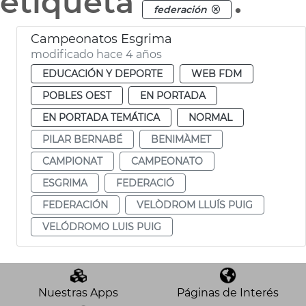
etiqueta
.
federación
Campeonatos Esgrima
modificado hace 4 años
EDUCACIÓN Y DEPORTE
WEB FDM
POBLES OEST
EN PORTADA
EN PORTADA TEMÁTICA
NORMAL
PILAR BERNABÉ
BENIMÀMET
CAMPIONAT
CAMPEONATO
ESGRIMA
FEDERACIÓ
FEDERACIÓN
VELÒDROM LLUÍS PUIG
VELÓDROMO LUIS PUIG
Nuestras Apps
Páginas de Interés