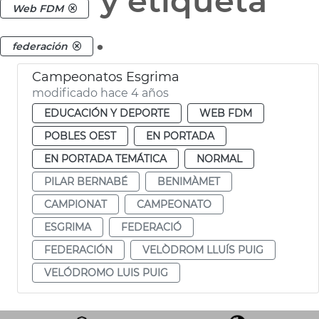
y etiqueta
Web FDM
.
federación
Campeonatos Esgrima
modificado hace 4 años
EDUCACIÓN Y DEPORTE
WEB FDM
POBLES OEST
EN PORTADA
EN PORTADA TEMÁTICA
NORMAL
PILAR BERNABÉ
BENIMÀMET
CAMPIONAT
CAMPEONATO
ESGRIMA
FEDERACIÓ
FEDERACIÓN
VELÒDROM LLUÍS PUIG
VELÓDROMO LUIS PUIG