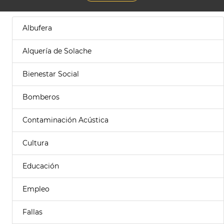
Albufera
Alquería de Solache
Bienestar Social
Bomberos
Contaminación Acústica
Cultura
Educación
Empleo
Fallas