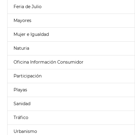
Feria de Julio
Mayores
Mujer e Igualdad
Naturia
Oficina Información Consumidor
Participación
Playas
Sanidad
Tráfico
Urbanismo