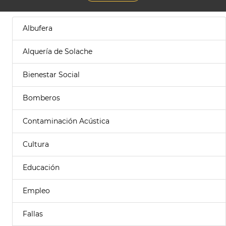
Albufera
Alquería de Solache
Bienestar Social
Bomberos
Contaminación Acústica
Cultura
Educación
Empleo
Fallas