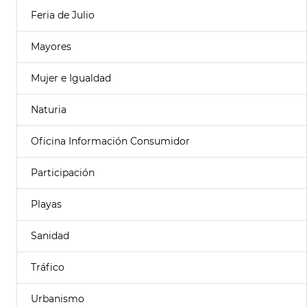
Feria de Julio
Mayores
Mujer e Igualdad
Naturia
Oficina Información Consumidor
Participación
Playas
Sanidad
Tráfico
Urbanismo