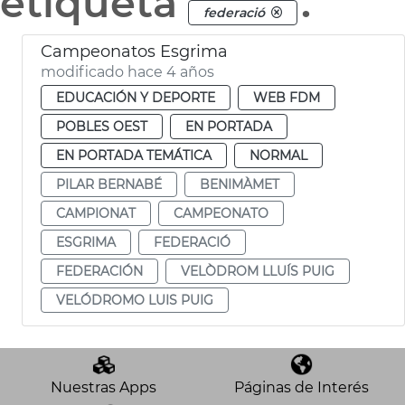
etiqueta
.
federació
Campeonatos Esgrima
modificado hace 4 años
EDUCACIÓN Y DEPORTE
WEB FDM
POBLES OEST
EN PORTADA
EN PORTADA TEMÁTICA
NORMAL
PILAR BERNABÉ
BENIMÀMET
CAMPIONAT
CAMPEONATO
ESGRIMA
FEDERACIÓ
FEDERACIÓN
VELÒDROM LLUÍS PUIG
VELÓDROMO LUIS PUIG
Nuestras Apps
Páginas de Interés