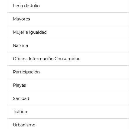
Feria de Julio
Mayores
Mujer e Igualdad
Naturia
Oficina Información Consumidor
Participación
Playas
Sanidad
Tráfico
Urbanismo