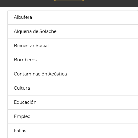
Albufera
Alquería de Solache
Bienestar Social
Bomberos
Contaminación Acústica
Cultura
Educación
Empleo
Fallas