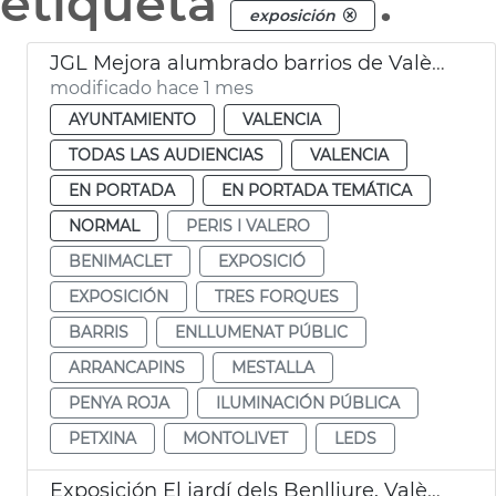
etiqueta
.
exposición
JGL Mejora alumbrado barrios de València
modificado hace 1 mes
AYUNTAMIENTO
VALENCIA
TODAS LAS AUDIENCIAS
VALENCIA
EN PORTADA
EN PORTADA TEMÁTICA
NORMAL
PERIS I VALERO
BENIMACLET
EXPOSICIÓ
EXPOSICIÓN
TRES FORQUES
BARRIS
ENLLUMENAT PÚBLIC
ARRANCAPINS
MESTALLA
PENYA ROJA
ILUMINACIÓN PÚBLICA
PETXINA
MONTOLIVET
LEDS
Exposición El jardí dels Benlliure. València