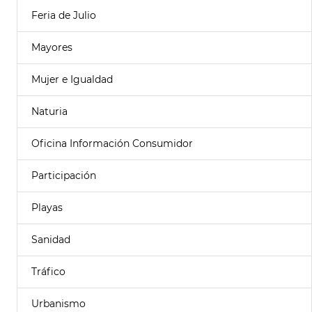
Feria de Julio
Mayores
Mujer e Igualdad
Naturia
Oficina Información Consumidor
Participación
Playas
Sanidad
Tráfico
Urbanismo