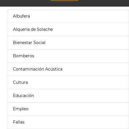
Albufera
Alquería de Solache
Bienestar Social
Bomberos
Contaminación Acústica
Cultura
Educación
Empleo
Fallas