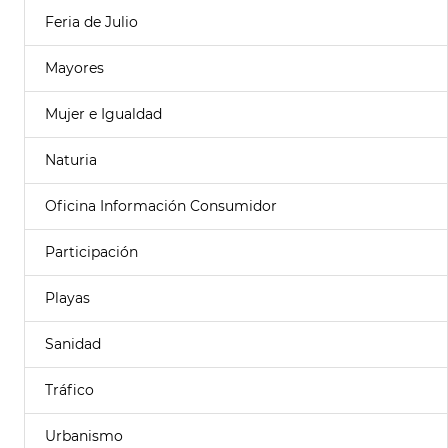
Feria de Julio
Mayores
Mujer e Igualdad
Naturia
Oficina Información Consumidor
Participación
Playas
Sanidad
Tráfico
Urbanismo