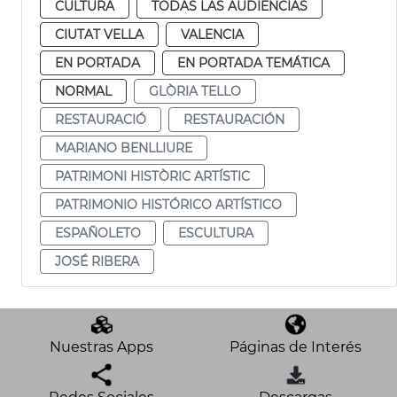
CULTURA
TODAS LAS AUDIENCIAS
CIUTAT VELLA
VALENCIA
EN PORTADA
EN PORTADA TEMÁTICA
NORMAL
GLÒRIA TELLO
RESTAURACIÓ
RESTAURACIÓN
MARIANO BENLLIURE
PATRIMONI HISTÒRIC ARTÍSTIC
PATRIMONIO HISTÓRICO ARTÍSTICO
ESPAÑOLETO
ESCULTURA
JOSÉ RIBERA
Nuestras Apps
Páginas de Interés