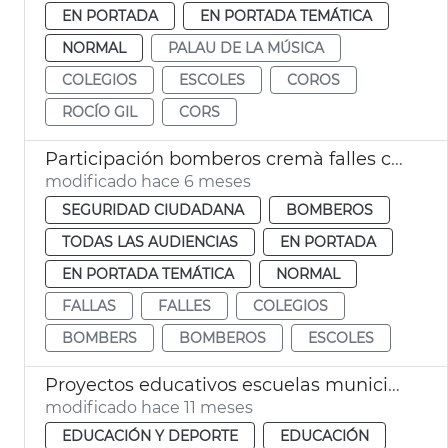
EN PORTADA
EN PORTADA TEMÁTICA
NORMAL
PALAU DE LA MÚSICA
COLEGIOS
ESCOLES
COROS
ROCÍO GIL
CORS
Participación bomberos cremà falles centros escolares València
modificado hace 6 meses
SEGURIDAD CIUDADANA
BOMBEROS
TODAS LAS AUDIENCIAS
EN PORTADA
EN PORTADA TEMÁTICA
NORMAL
FALLAS
FALLES
COLEGIOS
BOMBERS
BOMBEROS
ESCOLES
Proyectos educativos escuelas municipales València 2025-2026
modificado hace 11 meses
EDUCACIÓN Y DEPORTE
EDUCACIÓN