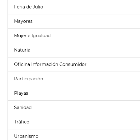
Feria de Julio
Mayores
Mujer e Igualdad
Naturia
Oficina Información Consumidor
Participación
Playas
Sanidad
Tráfico
Urbanismo