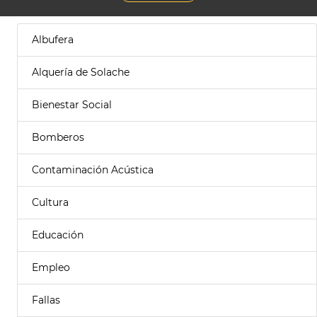
Albufera
Alquería de Solache
Bienestar Social
Bomberos
Contaminación Acústica
Cultura
Educación
Empleo
Fallas