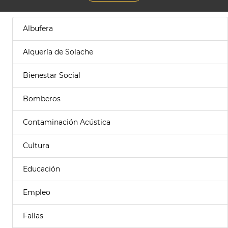
Albufera
Alquería de Solache
Bienestar Social
Bomberos
Contaminación Acústica
Cultura
Educación
Empleo
Fallas