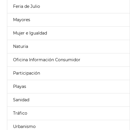
Feria de Julio
Mayores
Mujer e Igualdad
Naturia
Oficina Información Consumidor
Participación
Playas
Sanidad
Tráfico
Urbanismo