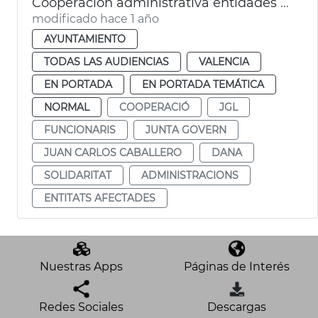
Cooperación administrativa entidades locales zona Dana y anticipo nómina funcionarios afectados
modificado hace 1 año
AYUNTAMIENTO
TODAS LAS AUDIENCIAS
VALENCIA
EN PORTADA
EN PORTADA TEMÁTICA
NORMAL
COOPERACIÓ
JGL
FUNCIONARIS
JUNTA GOVERN
JUAN CARLOS CABALLERO
DANA
SOLIDARITAT
ADMINISTRACIONS
ENTITATS AFECTADES
Nuestras Apps
Páginas de Interés
Redes Sociales
Descargas