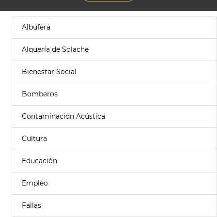
Albufera
Alquería de Solache
Bienestar Social
Bomberos
Contaminación Acústica
Cultura
Educación
Empleo
Fallas