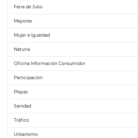
Feria de Julio
Mayores
Mujer e Igualdad
Naturia
Oficina Información Consumidor
Participación
Playas
Sanidad
Tráfico
Urbanismo