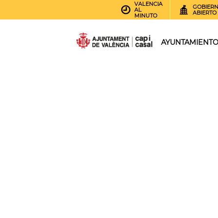
VALENCIA
GOBIER
AL
ABIERTO
MINUTO
AYUNTAMIENT