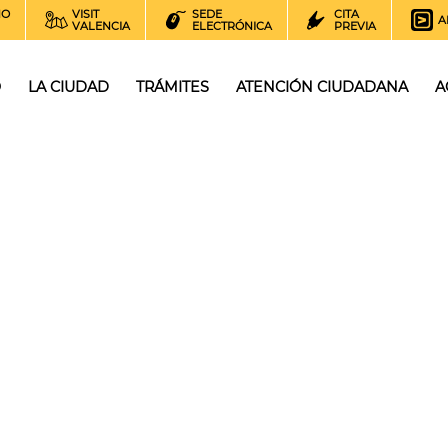
NO
VISIT
SEDE
CITA
A
VALENCIA
ELECTRÓNICA
PREVIA
O
LA CIUDAD
TRÁMITES
ATENCIÓN CIUDADANA
A