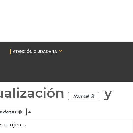
ATENCIÓN CIUDADANA
ualización
y
Normal
.
es dones
as mujeres