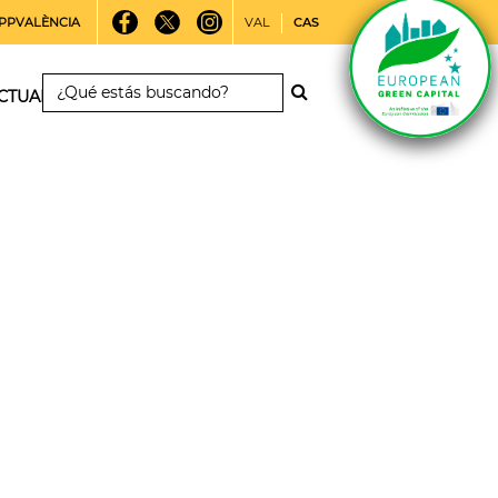
PPVALÈNCIA
VAL
CAS
CTUALIDAD