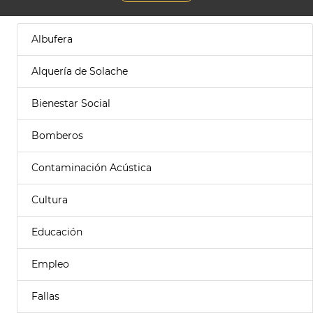
Albufera
Alquería de Solache
Bienestar Social
Bomberos
Contaminación Acústica
Cultura
Educación
Empleo
Fallas