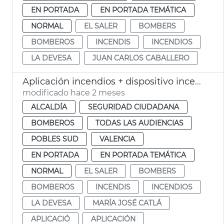
EN PORTADA
EN PORTADA TEMÁTICA
NORMAL
EL SALER
BOMBERS
BOMBEROS
INCENDIS
INCENDIOS
LA DEVESA
JUAN CARLOS CABALLERO
Aplicación incendios + dispositivo incendios 2026 València
modificado hace 2 meses
ALCALDÍA
SEGURIDAD CIUDADANA
BOMBEROS
TODAS LAS AUDIENCIAS
POBLES SUD
VALENCIA
EN PORTADA
EN PORTADA TEMÁTICA
NORMAL
EL SALER
BOMBERS
BOMBEROS
INCENDIS
INCENDIOS
LA DEVESA
MARÍA JOSÉ CATLÁ
APLICACIÓ
APLICACIÓN