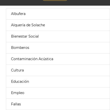
Albufera
Alquería de Solache
Bienestar Social
Bomberos
Contaminación Acústica
Cultura
Educación
Empleo
Fallas