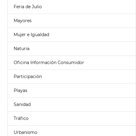
Feria de Julio
Mayores
Mujer e Igualdad
Naturia
Oficina Información Consumidor
Participación
Playas
Sanidad
Tráfico
Urbanismo