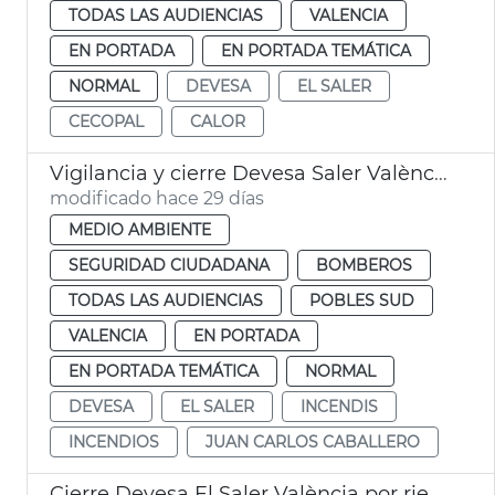
TODAS LAS AUDIENCIAS
VALENCIA
EN PORTADA
EN PORTADA TEMÁTICA
NORMAL
DEVESA
EL SALER
CECOPAL
CALOR
Vigilancia y cierre Devesa Saler València por calor
modificado hace 29 días
MEDIO AMBIENTE
SEGURIDAD CIUDADANA
BOMBEROS
TODAS LAS AUDIENCIAS
POBLES SUD
VALENCIA
EN PORTADA
EN PORTADA TEMÁTICA
NORMAL
DEVESA
EL SALER
INCENDIS
INCENDIOS
JUAN CARLOS CABALLERO
Cierre Devesa El Saler València por riesgo incendios