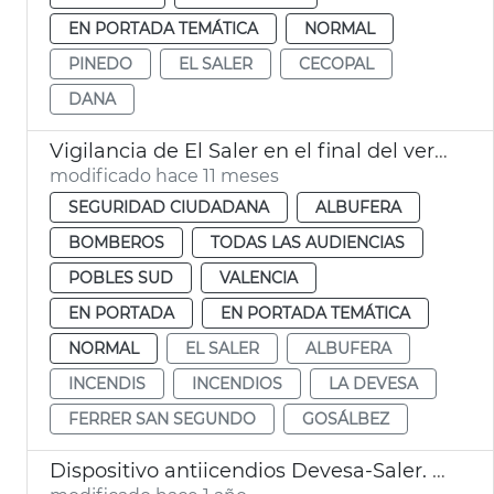
EN PORTADA TEMÁTICA
NORMAL
PINEDO
EL SALER
CECOPAL
DANA
Vigilancia de El Saler en el final del verano València
modificado hace 11 meses
SEGURIDAD CIUDADANA
ALBUFERA
BOMBEROS
TODAS LAS AUDIENCIAS
POBLES SUD
VALENCIA
EN PORTADA
EN PORTADA TEMÁTICA
NORMAL
EL SALER
ALBUFERA
INCENDIS
INCENDIOS
LA DEVESA
FERRER SAN SEGUNDO
GOSÁLBEZ
Dispositivo antiicendios Devesa-Saler. València