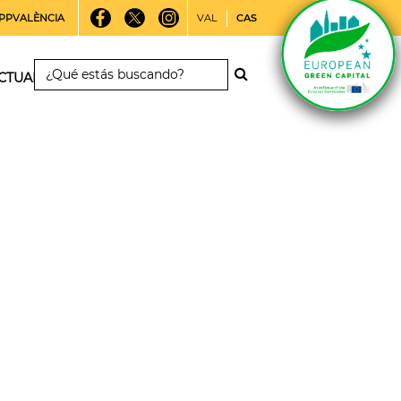
PPVALÈNCIA
VAL
CAS
CTUALIDAD