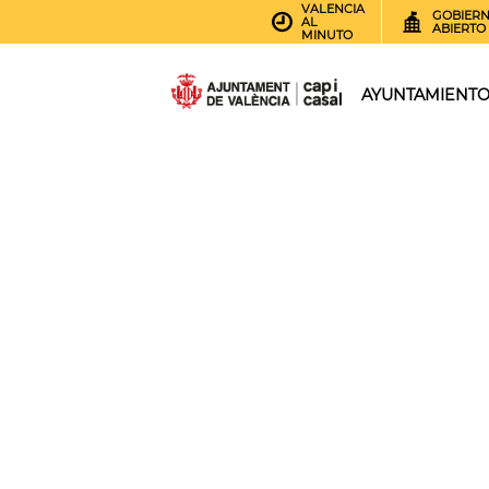
VALENCIA
GOBIER
AL
ABIERTO
MINUTO
AYUNTAMIENT