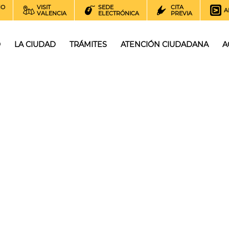
NO
VISIT
SEDE
CITA
A
VALENCIA
ELECTRÓNICA
PREVIA
O
LA CIUDAD
TRÁMITES
ATENCIÓN CIUDADANA
A