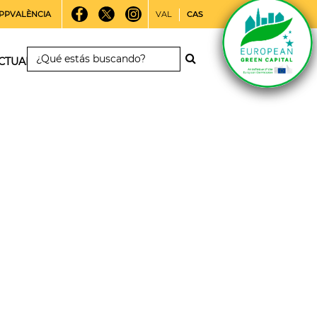
PPVALÈNCIA
VAL
CAS
CTUALIDAD