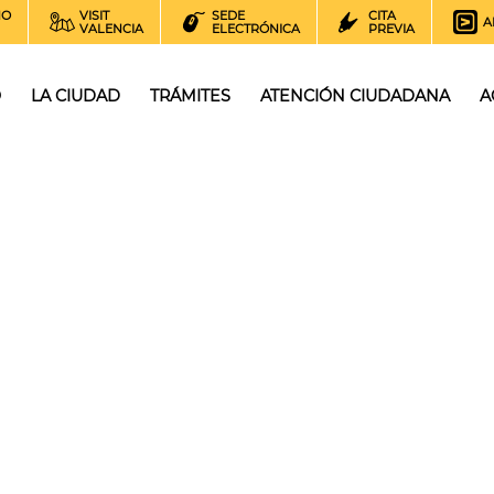
NO
VISIT
SEDE
CITA
A
VALENCIA
ELECTRÓNICA
PREVIA
O
LA CIUDAD
TRÁMITES
ATENCIÓN CIUDADANA
A