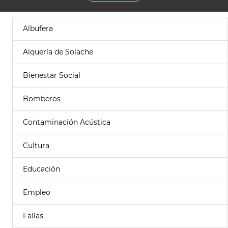
Albufera
Alquería de Solache
Bienestar Social
Bomberos
Contaminación Acústica
Cultura
Educación
Empleo
Fallas