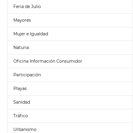
Feria de Julio
Mayores
Mujer e Igualdad
Naturia
Oficina Información Consumidor
Participación
Playas
Sanidad
Tráfico
Urbanismo