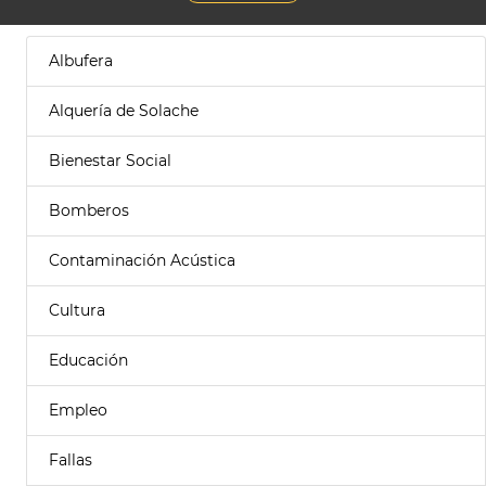
Albufera
Alquería de Solache
Bienestar Social
Bomberos
Contaminación Acústica
Cultura
Educación
Empleo
Fallas