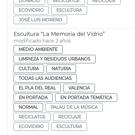
DONACIÓ
RECICLATGE
RECICLAJE
ECOVIDRIO
ESCULTURA
JOSÉ LUIS MORENO
Escultura “La Memoria del Vidrio”
modificado hace 2 años
MEDIO AMBIENTE
LIMPIEZA Y RESIDUOS URBANOS
CULTURA
NATURIA
TODAS LAS AUDIENCIAS
EL PLA DEL REAL
VALENCIA
EN PORTADA
EN PORTADA TEMÁTICA
NORMAL
PALAU DE LA MÚSICA
RECICLATGE
RECICLAJE
ECOVIDRIO
ESCULTURA