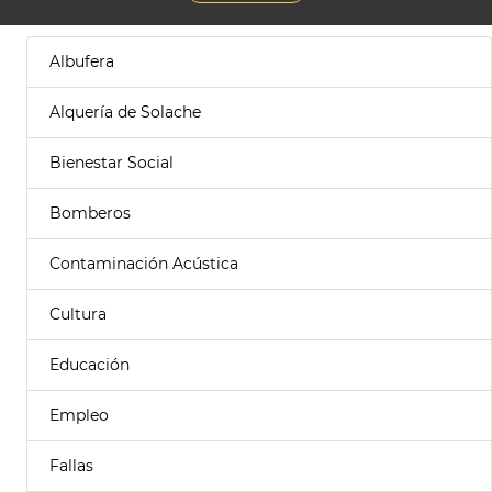
Albufera
Alquería de Solache
Bienestar Social
Bomberos
Contaminación Acústica
Cultura
Educación
Empleo
Fallas