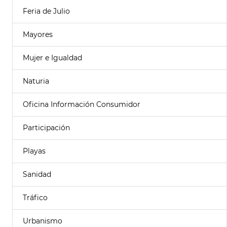
Feria de Julio
Mayores
Mujer e Igualdad
Naturia
Oficina Información Consumidor
Participación
Playas
Sanidad
Tráfico
Urbanismo