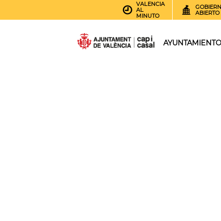
VALENCIA
GOBIER
AL
ABIERTO
MINUTO
AYUNTAMIENT