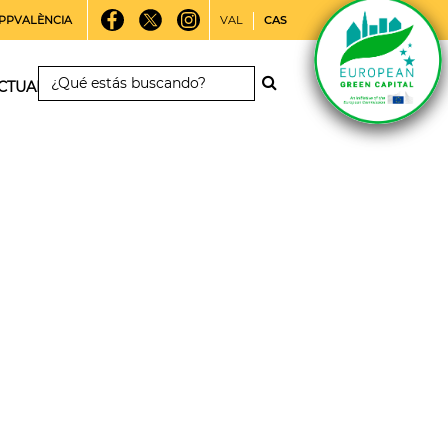
PPVALÈNCIA
VAL
CAS
CTUALIDAD