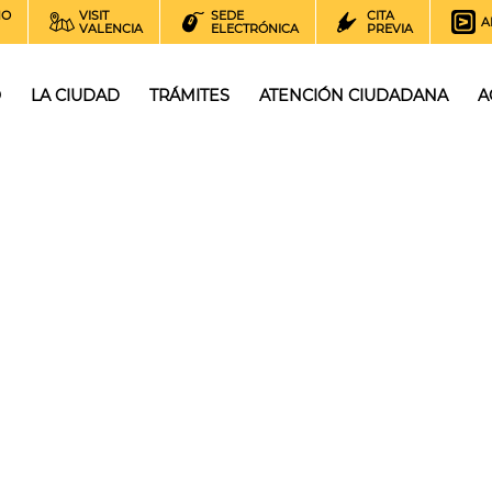
NO
VISIT
SEDE
CITA
A
VALENCIA
ELECTRÓNICA
PREVIA
O
LA CIUDAD
TRÁMITES
ATENCIÓN CIUDADANA
A