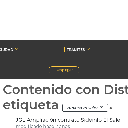
CIUDAD
TRÁMITES
Desplegar
Contenido con Dist
etiqueta
.
devesa-el saler
JGL Ampliación contrato Sideinfo El Saler
modificado hace 2 años