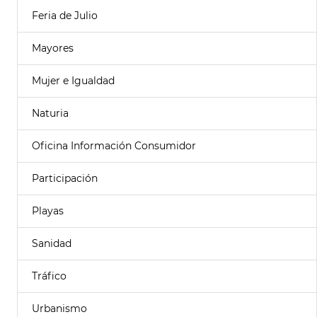
Feria de Julio
Mayores
Mujer e Igualdad
Naturia
Oficina Información Consumidor
Participación
Playas
Sanidad
Tráfico
Urbanismo