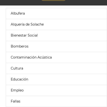
Albufera
Alquería de Solache
Bienestar Social
Bomberos
Contaminación Acústica
Cultura
Educación
Empleo
Fallas