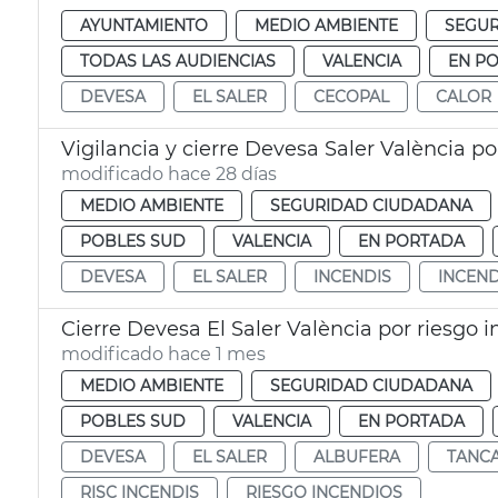
AYUNTAMIENTO
MEDIO AMBIENTE
SEGUR
TODAS LAS AUDIENCIAS
VALENCIA
EN P
DEVESA
EL SALER
CECOPAL
CALOR
Vigilancia y cierre Devesa Saler València po
modificado hace 28 días
MEDIO AMBIENTE
SEGURIDAD CIUDADANA
POBLES SUD
VALENCIA
EN PORTADA
DEVESA
EL SALER
INCENDIS
INCEN
Cierre Devesa El Saler València por riesgo 
modificado hace 1 mes
MEDIO AMBIENTE
SEGURIDAD CIUDADANA
POBLES SUD
VALENCIA
EN PORTADA
DEVESA
EL SALER
ALBUFERA
TANC
RISC INCENDIS
RIESGO INCENDIOS