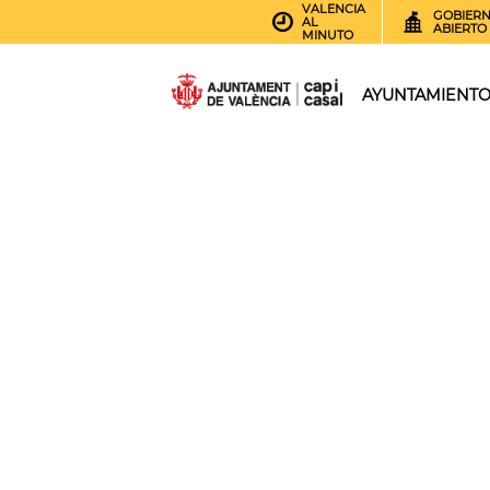
VALENCIA
GOBIER
AL
ABIERTO
MINUTO
AYUNTAMIENT