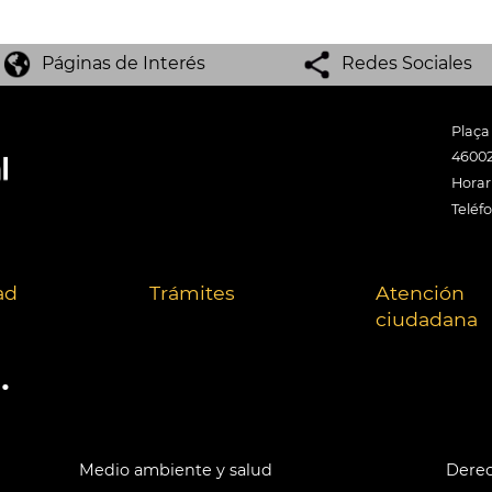
Páginas de Interés
Redes Sociales
Plaça
46002
Horari
Teléf
ad
Trámites
Atención
ciudadana
.
Medio ambiente y salud
Derec