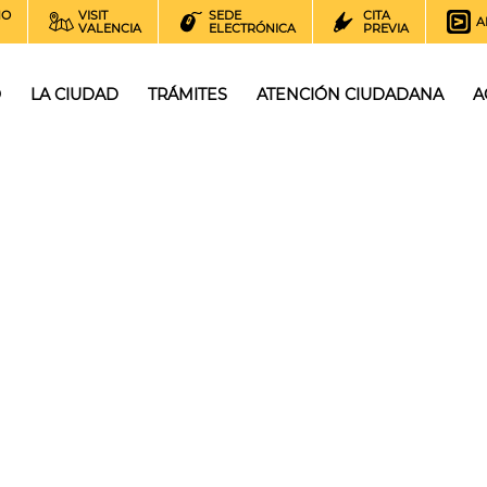
NO
VISIT
SEDE
CITA
A
VALENCIA
ELECTRÓNICA
PREVIA
O
LA CIUDAD
TRÁMITES
ATENCIÓN CIUDADANA
A