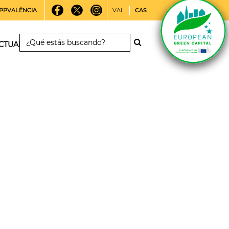
PPVALÈNCIA
VAL
CAS
CTUALIDAD