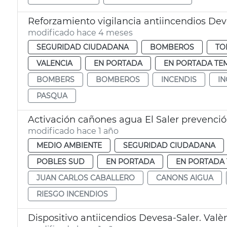
Reforzamiento vigilancia antiincendios Dev
modificado hace 4 meses
SEGURIDAD CIUDADANA
BOMBEROS
TO
VALENCIA
EN PORTADA
EN PORTADA TE
BOMBERS
BOMBEROS
INCENDIS
I
PASQUA
Activación cañones agua El Saler prevenci
modificado hace 1 año
MEDIO AMBIENTE
SEGURIDAD CIUDADANA
POBLES SUD
EN PORTADA
EN PORTADA 
JUAN CARLOS CABALLERO
CANONS AIGUA
RIESGO INCENDIOS
Dispositivo antiicendios Devesa-Saler. Valè