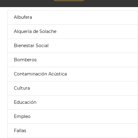
Albufera
Alquería de Solache
Bienestar Social
Bomberos
Contaminación Acústica
Cultura
Educación
Empleo
Fallas