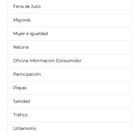
Feria de Julio
Mayores
Mujer e Igualdad
Naturia
Oficina Información Consumidor
Participación
Playas
Sanidad
Tráfico
Urbanismo