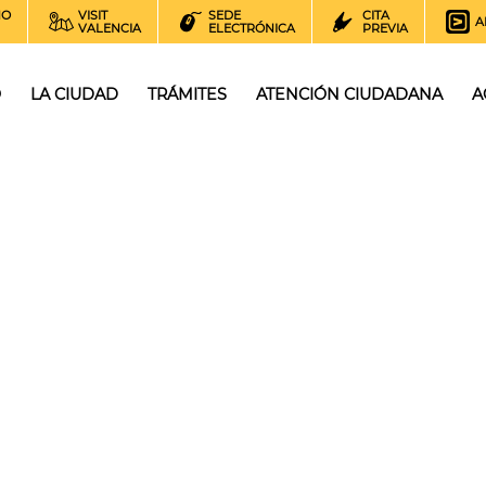
NO
VISIT
SEDE
CITA
A
VALENCIA
ELECTRÓNICA
PREVIA
O
LA CIUDAD
TRÁMITES
ATENCIÓN CIUDADANA
A