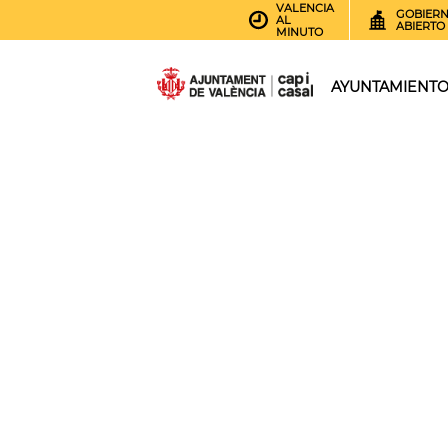
VALENCIA
GOBIER
AL
ABIERTO
MINUTO
AYUNTAMIENT