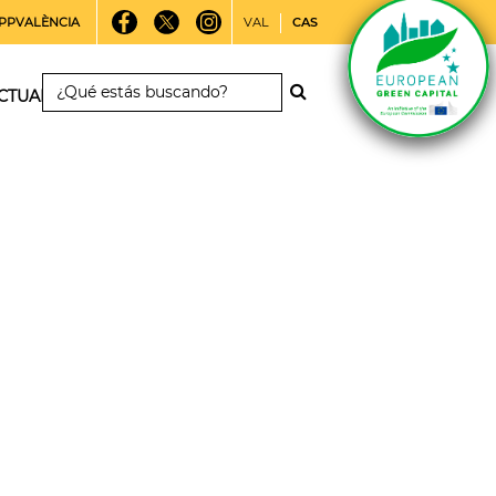
PPVALÈNCIA
VAL
CAS
CTUALIDAD