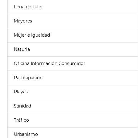
Feria de Julio
Mayores
Mujer e Igualdad
Naturia
Oficina Información Consumidor
Participación
Playas
Sanidad
Tráfico
Urbanismo