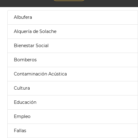
Albufera
Alquería de Solache
Bienestar Social
Bomberos
Contaminación Acústica
Cultura
Educación
Empleo
Fallas