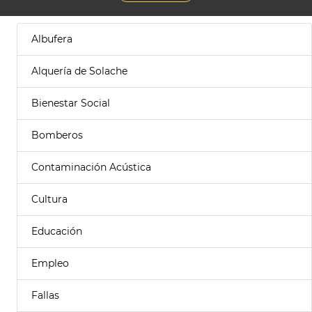
Albufera
Alquería de Solache
Bienestar Social
Bomberos
Contaminación Acústica
Cultura
Educación
Empleo
Fallas