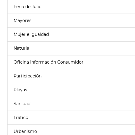
Feria de Julio
Mayores
Mujer e Igualdad
Naturia
Oficina Información Consumidor
Participación
Playas
Sanidad
Tráfico
Urbanismo