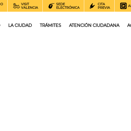
NO
VISIT
SEDE
CITA
A
VALENCIA
ELECTRÓNICA
PREVIA
O
LA CIUDAD
TRÁMITES
ATENCIÓN CIUDADANA
A