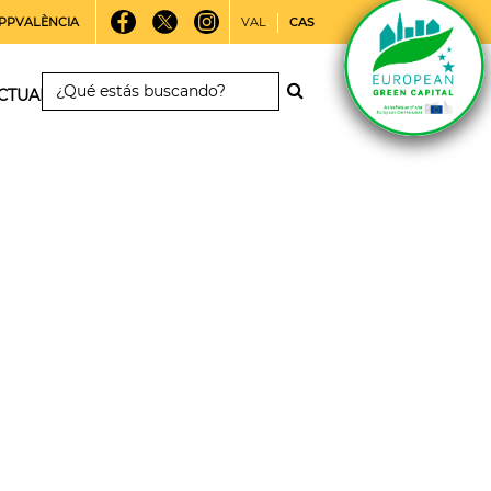
PPVALÈNCIA
VAL
CAS
CTUALIDAD