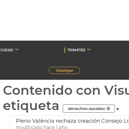
CIUDAD
TRÁMITES
Desplegar
Contenido con Vis
etiqueta
.
derechos sociales
Pleno València rechaza creación Consejo Lo
modificado hace 1 año