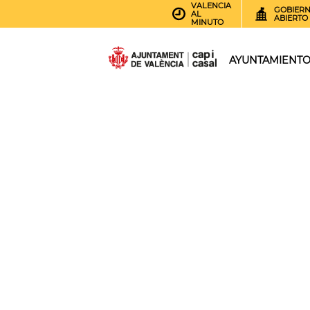
VALENCIA
GOBIER
AL
ABIERTO
MINUTO
AYUNTAMIENT