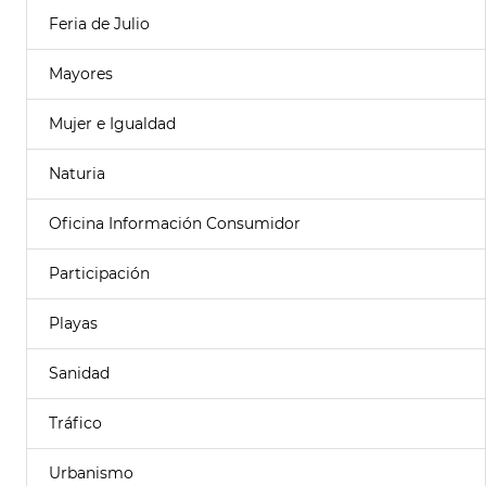
Feria de Julio
Mayores
Mujer e Igualdad
Naturia
Oficina Información Consumidor
Participación
Playas
Sanidad
Tráfico
Urbanismo