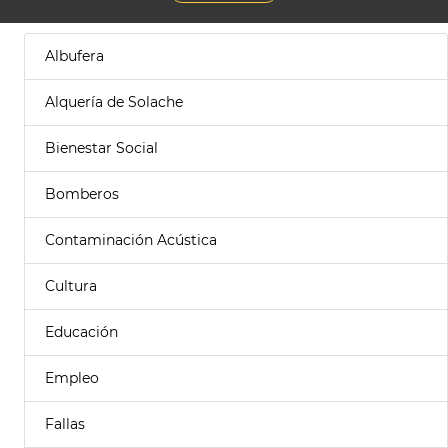
Albufera
Alquería de Solache
Bienestar Social
Bomberos
Contaminación Acústica
Cultura
Educación
Empleo
Fallas