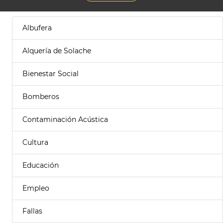
Albufera
Alquería de Solache
Bienestar Social
Bomberos
Contaminación Acústica
Cultura
Educación
Empleo
Fallas