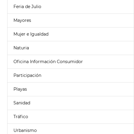
Feria de Julio
Mayores
Mujer e Igualdad
Naturia
Oficina Información Consumidor
Participación
Playas
Sanidad
Tráfico
Urbanismo