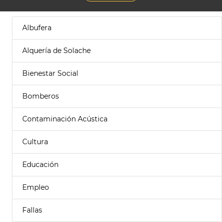
Albufera
Alquería de Solache
Bienestar Social
Bomberos
Contaminación Acústica
Cultura
Educación
Empleo
Fallas