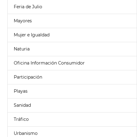
Feria de Julio
Mayores
Mujer e Igualdad
Naturia
Oficina Información Consumidor
Participación
Playas
Sanidad
Tráfico
Urbanismo